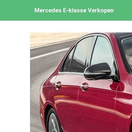
S
Mercedes E-klasse Verkopen
k
i
p
t
o
m
a
i
n
c
o
n
t
e
n
t